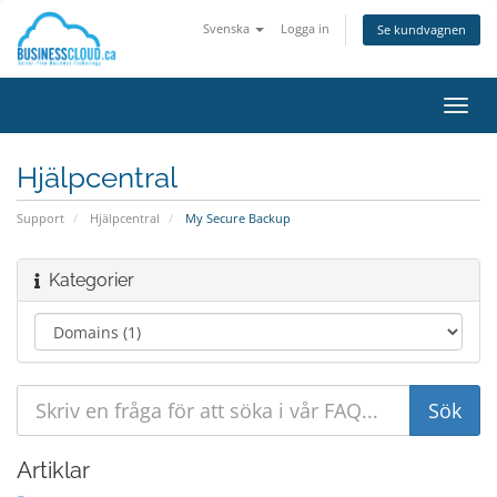
Svenska
Logga in
Se kundvagnen
Växla
navig
Hjälpcentral
Support
Hjälpcentral
My Secure Backup
Kategorier
Artiklar