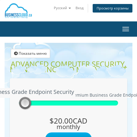
Русский
Вход
Просмотр корзины
Пере
нави
Показать меню
ADVANCED COMPUTER SECURITY,
MONITORING AND MANAGEMENT
ness Grade Endpoint Security
Business Grade Endpoint Security
Premium Business Grade Endpoin
$20.00CAD
monthly