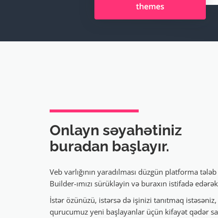
Onlayn səyahətiniz
buradan başlayır.
Veb varlığının yaradılması düzgün platforma tələb e
Builder-ımızı sürükləyin və buraxın istifadə edərək
İstər özünüzü, istərsə də işinizi tanıtmaq istəsəniz,
qurucumuz yeni başlayanlar üçün kifayət qədər s