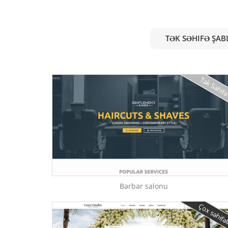
TƏK SƏHIFƏ ŞAB
Tək Səhif
Bərbər salonu
Çox səhifə