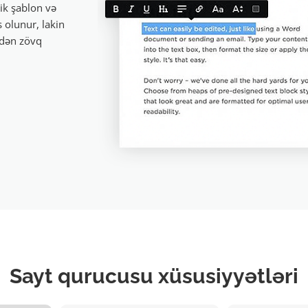
ik şablon və
 olunur, lakin
əkdən zövq
Sayt qurucusu xüsusiyyətləri