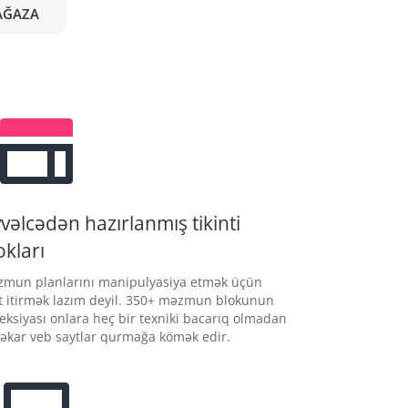
AĞAZA
vəlcədən hazırlanmış tikinti
okları
mun planlarını manipulyasiya etmək üçün
t itirmək lazım deyil. 350+ məzmun blokunun
leksiyası onlara heç bir texniki bacarıq olmadan
əkar veb saytlar qurmağa kömək edir.