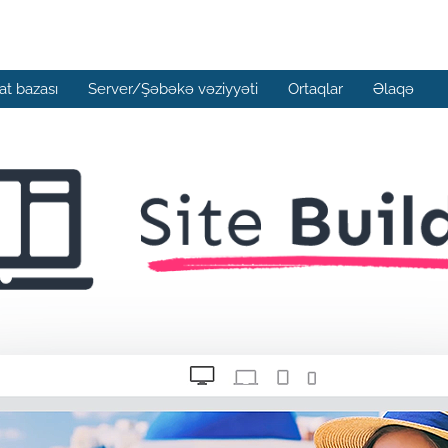
t bazası
Server/Şəbəkə vəziyyəti
Ortaqlar
Əlaqə