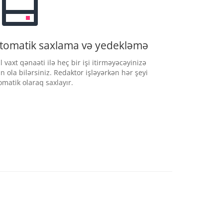
tomatik saxlama və yedekləmə
l vaxt qənaəti ilə heç bir işi itirməyəcəyinizə
n ola bilərsiniz. Redaktor işləyərkən hər şeyi
omatik olaraq saxlayır.