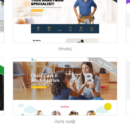
Əməkçi
Tək Səhifə
Uşaq uşağı