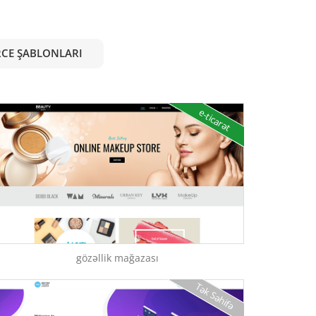
CE ŞABLONLARI
e-ticarət
gözəllik mağazası
Tək Səhifə