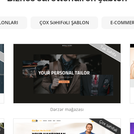
LONLARI
ÇOX SƏHIFƏLI ŞABLON
E-COMMER
ə
Tək Səhifə
Dərzər mağazası
li
Çox səhifəli