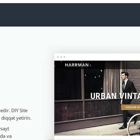
dir. DIY Site
 diqqət yetirin.
 sayt
adə və