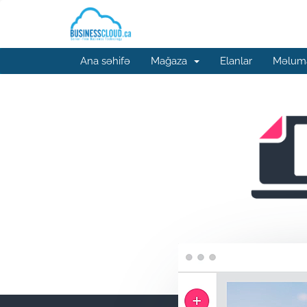
Ana səhifə
Mağaza
Elanlar
Məluma