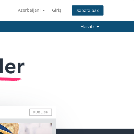
Azerbaijani
Giriş
Səbətə bax
Hesab