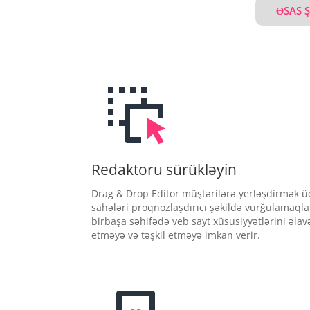
ƏSAS 
Redaktoru sürükləyin
Drag & Drop Editor müştərilərə yerləşdirmək 
sahələri proqnozlaşdırıcı şəkildə vurğulamaqla
birbaşa səhifədə veb sayt xüsusiyyətlərini əlav
etməyə və təşkil etməyə imkan verir.