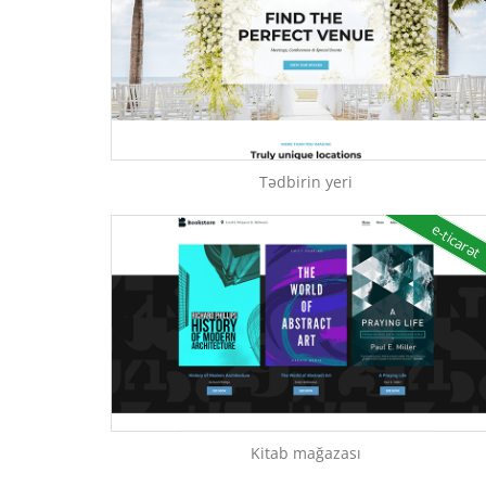
Tədbirin yeri
e-ticarət
Kitab mağazası