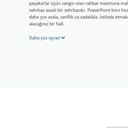
peşəkarlar üçün zəngin olan rəhbər məzmuna mal
sehrbaz əsaslı bir sehrbazdır. PowerPoint kimi hiss
daha çox əzələ, zəriflik və sadəliklə. İstifadə etm
alacağınız bir həll.
Daha çox öyrən