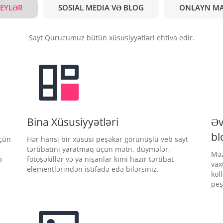
ŞEYLƏR
SOSIAL MEDIA VƏ BLOG
ONLAYN M
Sayt Qurucumuz bütün xüsusiyyətləri ehtiva edir.
Bina Xüsusiyyətləri
Əv
bl
üçün
Hər hansı bir xüsusi peşəkar görünüşlü veb sayt
tərtibatını yaratmaq üçün mətn, düymələr,
Məz
ə
fotoşəkillər və ya nişanlar kimi hazır tərtibat
vax
elementlərindən istifadə edə bilərsiniz.
kol
peş