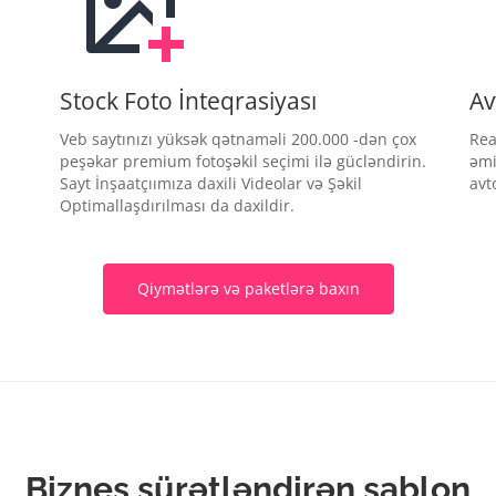
Stock Foto İnteqrasiyası
Av
Veb saytınızı yüksək qətnaməli 200.000 -dən çox
Rea
peşəkar premium fotoşəkil seçimi ilə gücləndirin.
əmi
Sayt İnşaatçıımıza daxili Videolar və Şəkil
avt
Optimallaşdırılması da daxildir.
Qiymətlərə və paketlərə baxın
Biznes sürətləndirən şablon