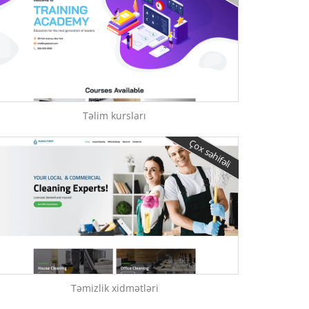
Təlim kursları
Çox səhifəli
Təmizlik xidmətləri