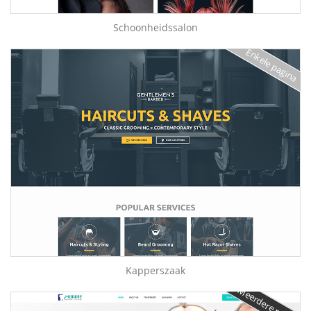
Schoonheidssalon
Enkele pagina
Kapperszaak
Meerdere pagina's