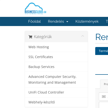
Főoldal
Rendelés
Közlemények
T
Ren
Kategóriák
Web Hosting
Termék
SSL Certificates
Backup Services
Advanced Computer Security,
Monitoring and Management
Pro
UniFi Cloud Controller
Webhely-készítő