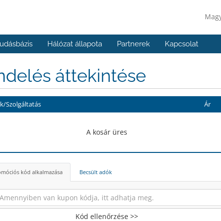
Mag
udásbázis
Hálózat állapota
Partnerek
Kapcsolat
delés áttekintése
/Szolgáltatás
Ár
A kosár üres
móciós kód alkalmazása
Becsült adók
Kód ellenőrzése >>