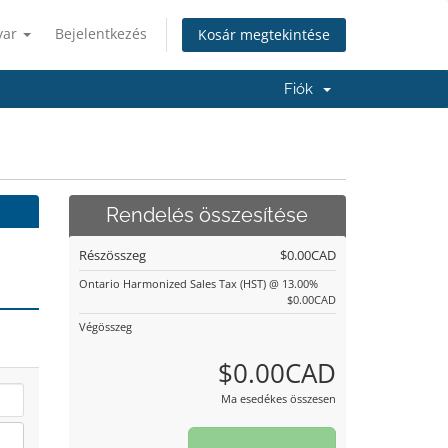
yar
Bejelentkezés
Kosár megtekintése
Fiók
Rendelés összesítése
Részösszeg
$0.00CAD
Ontario Harmonized Sales Tax (HST) @ 13.00%
$0.00CAD
Végösszeg
$0.00CAD
Ma esedékes összesen